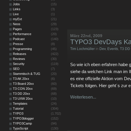
Jobs
(15)
Links
(3)
Live
(1)
myExt
(21)
Neos
(29)
Pages
(123)
Performance
(20)
März 22nd, 2009
Podcast
(140)
TYPO3 DevDays Kar
Presse
(8)
Tim Lochmüller
in
Dev
,
Events
,
T3 DD
Programming
(45)
Releases
(422)
Reviews
(30)
Security
(119)
So wie ich eben erfahren habe g
SEO
(7)
siehe da welchen Link man im
Stammtisch & TUG
(20)
es eine offizielle Aktion vom D
T3 AK 20xx
(6)
T3 Board 20xx
(60)
Tickets folgen. Hier geht´s zur e
T3 CON 20xx
(69)
T3 DD 20xx
(68)
Weiterlesen...
T3 UXW 20xx
(10)
Templates
(24)
Tutorial
(304)
TYPO3
(1.702)
TYPO3blogger
(152)
TYPO3Camp
(94)
TypoScript
(130)