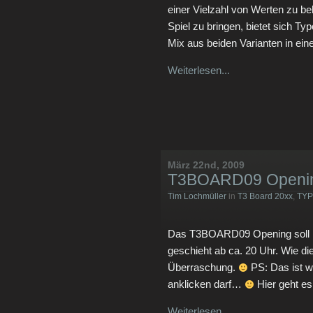
einer Vielzahl von Werten zu b
Spiel zu bringen, bietet sich Typ
Mix aus beiden Varianten in ein
Weiterlesen...
März 22nd, 2009
T3BOARD09 Openi
Tim Lochmüller
in
T3 Board 20xx
,
TYP
Das T3BOARD09 Opening soll h
geschieht ab ca. 20 Uhr. Wie di
Überraschung.
PS: Das ist wi
anklicken darf…
Hier geht es
Weiterlesen...