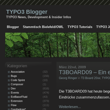
TYPO3 Blogger
TYPO3 News, Development & Insider Infos
Blogger
Stammtisch Bielefeld/OWL
TYPO3 Tutorials
TYPO3 J
Kategorien
März 22nd, 2009
T3BOARD09 – Ein er
Association
(32)
Bugs
(156)
Georg Ringer
in
T3 Board 20xx
,
TYPO
Code Sprint
(10)
Composer
(1)
Dev
(616)
Die T3BOARD09 hat heute begon
Events
(474)
Eindrücke zusammenzufassen.
ExtBase/Fluid
(43)
Extension
(373)
Flow
(111)
Weiterlesen...
Gastbeitrag*
(3)