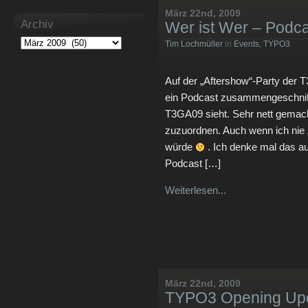
März 22nd, 2009
Archiv
Wer ist Wer – Podc
Tim Lochmüller
in
Events
,
TYPO3
Auf der „Aftershow“-Party der 
ein Podcast zusammengeschnitt
T3GA09 sieht. Sehr nett gemac
zuzuordnen. Auch wenn ich nie 
würde
. Ich denke mal das 
Podcast […]
Weiterlesen...
März 22nd, 2009
TYPO3 Opening Up