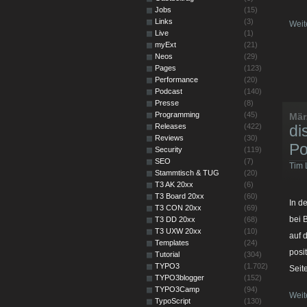
Jobs
(15)
Links
(3)
Weit
Live
(1)
myExt
(21)
Neos
(29)
Pages
(123)
Performance
(20)
Podcast
(140)
Presse
(8)
Programming
(45)
Mär
Releases
(422)
di
Reviews
(30)
Po
Security
(119)
SEO
(7)
Tim 
Stammtisch & TUG
(20)
T3 AK 20xx
(6)
T3 Board 20xx
(60)
In d
T3 CON 20xx
(69)
bei 
T3 DD 20xx
(68)
T3 UXW 20xx
(10)
auf 
Templates
(24)
posi
Tutorial
(304)
TYPO3
(1.702)
Seit
TYPO3blogger
(152)
TYPO3Camp
(94)
Weit
TypoScript
(130)