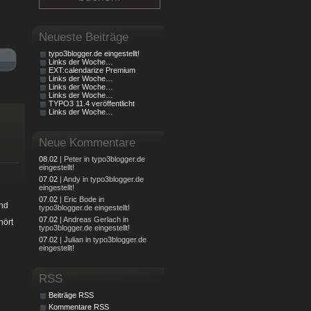
Neueste Beiträge
typo3blogger.de eingestellt!
Links der Woche…
EXT:calendarize Premium
Links der Woche…
Links der Woche…
Links der Woche…
TYPO3 11.4 veröffentlicht
Links der Woche…
Neue Kommentare
08.02
| Peter in typo3blogger.de
eingestellt!
07.02
| Andy in typo3blogger.de
eingestellt!
07.02
| Eric Bode in
and
typo3blogger.de eingestellt!
07.02
| Andreas Gerlach in
hört
typo3blogger.de eingestellt!
07.02
| Julian in typo3blogger.de
eingestellt!
RSS
Beiträge RSS
Kommentare RSS