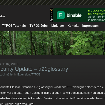
nfos
TYPO3 Tutorials
TYPO3 Jobs
Linkliste
Kontakt
Impressum
z 11th, 2009
curity Update – a21glossary
Lochmüller
in
Extension
,
TYPO3
beliebte Glossar Extension a21glossary ist wieder im TER verfügbar. Nachdem die
nsion vor ein paar Tagen aus dem TER geflogen ist (wir berichteten), ist nun auch 
erheitsupdate eingespielt worden. Danke… Nun kann die Extension wieder benutz
en. Quelle: buzz.typo3.org