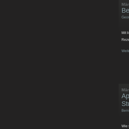
Mär
Be
Geor
Mit 
Reze
Weit
Mär
Ap
St
Bern
Wie 