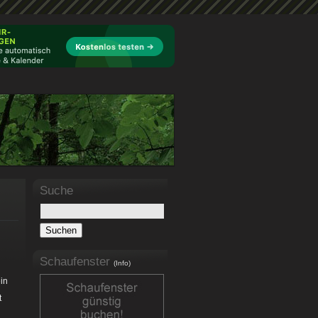
Suche
Schaufenster
(Info)
ein
t