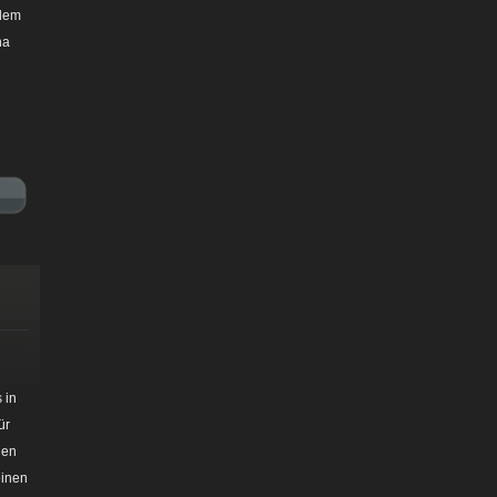
 dem
na
 in
ür
den
einen