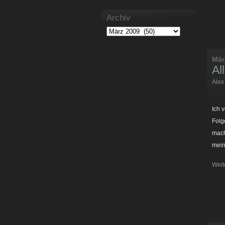
Archiv
Mär
Al
Alex
Ich 
Folg
mach
mein
Weit