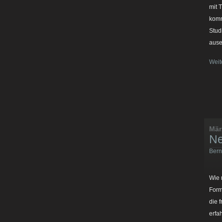
mit 
komm
Stud
ause
Weit
Mär
Ne
Bern
Wie 
Form
die 
erfa