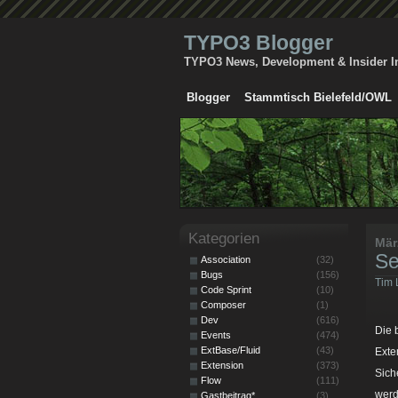
TYPO3 Blogger
TYPO3 News, Development & Insider I
Blogger
Stammtisch Bielefeld/OWL
Kategorien
Mär
Se
Association
(32)
Bugs
(156)
Tim 
Code Sprint
(10)
Composer
(1)
Dev
(616)
Die 
Events
(474)
ExtBase/Fluid
(43)
Exte
Extension
(373)
Sich
Flow
(111)
werd
Gastbeitrag*
(3)