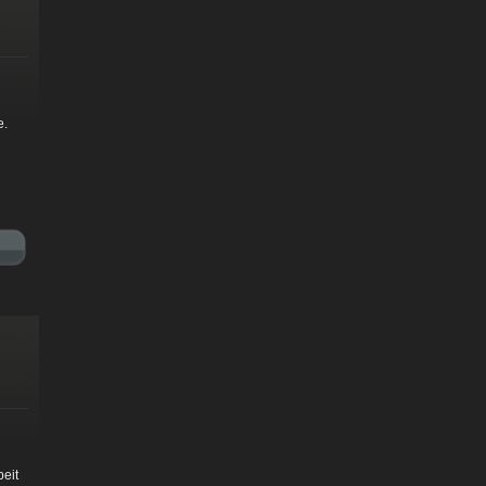
e.
beit