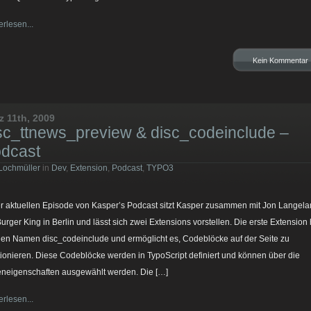
erlesen...
Kein Kommentar
z 11th, 2009
sc_ttnews_preview & disc_codeinclude –
dcast
Lochmüller
in
Dev
,
Extension
,
Podcast
,
TYPO3
er aktuellen Episode von Kasper’s Podcast sitzt Kasper zusammen mit Jon Langel
Burger King in Berlin und lässt sich zwei Extensions vorstellen. Die erste Extension 
den Namen disc_codeinclude und ermöglicht es, Codeblöcke auf der Seite zu
tionieren. Diese Codeblöcke werden in TypoScript definiert und können über die
eneigenschaften ausgewählt werden. Die […]
erlesen...