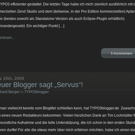
TYPO3 effizienter gestaltet. Die letzten Tage habe ich mich ziemlich ausführlich mit
erziellen Zend Studio und dem (teilweise, in der Pro Edition kommerziellen) Apta
io (beides sowohl als Standalone-Version als auch Eclipse-Plugin erhältlich)
inandergesetzt. Ein wichtiger Punkt […]
erlesen...
5 Kommentare
z 10th, 2009
uer Blogger sagt „Servus“!
hard Berger
in
TYPO3blogger
man vielleicht bereits vom Blogtitel schließen kann, hat TYPO3blogger.de Zuwachs
 eines neuen Redakteurs bekommen. Vielen herzlichen Dank an Tim Lochmüller f
freundliche Aufnahme und die tolle Unterstützung, die ich schon in den ersten Stun
hren durfte! Für alle die etwas mehr über mich erfahren möchten, habe ich einen kl