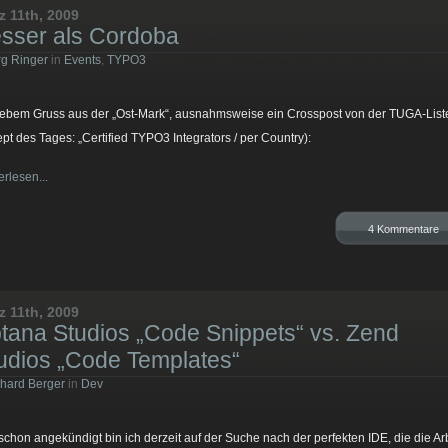
z 11th, 2009
sser als Cordoba
g Ringer
in
Events
,
TYPO3
liebem Gruss aus der „Ost-Mark“, ausnahmsweise ein Crosspost von der TUGA-List
pt des Tages: „Certified TYPO3 Integrators / per Country):
erlesen...
4 Kommentare
z 11th, 2009
tana Studios „Code Snippets“ vs. Zend
udios „Code Templates“
hard Berger
in
Dev
schon angekündigt bin ich derzeit auf der Suche nach der perfekten IDE, die die Ar