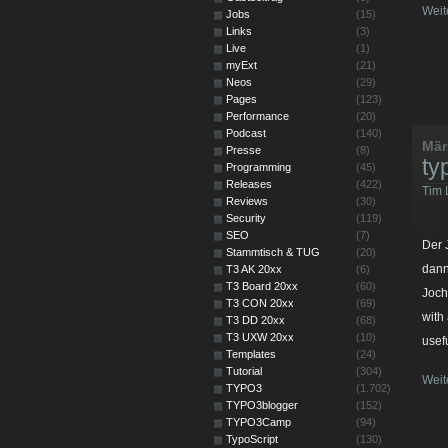
Weit
Jobs
(15)
Links
(3)
Live
(1)
myExt
(21)
Neos
(29)
Pages
(123)
Performance
(20)
Podcast
(140)
Mär
Presse
(8)
ty
Programming
(45)
Releases
(422)
Tim 
Reviews
(30)
Security
(119)
SEO
(7)
Der 
Stammtisch & TUG
(20)
dann
T3 AK 20xx
(6)
T3 Board 20xx
(60)
Joch
T3 CON 20xx
(69)
with
T3 DD 20xx
(68)
T3 UXW 20xx
(10)
usefu
Templates
(24)
Tutorial
(304)
Weit
TYPO3
(1.702)
TYPO3blogger
(152)
TYPO3Camp
(94)
TypoScript
(130)