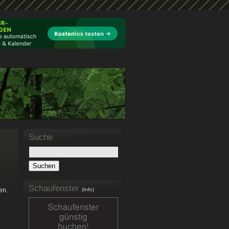
Suche
Schaufenster
en.
(Info)