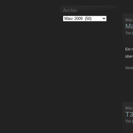
Archiv
Mär
Ma
Tim 
Ein 
über
Weit
Mär
T3
Tim 