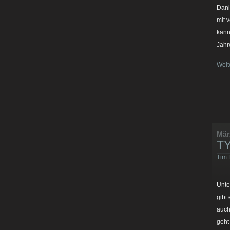
Dani
mit 
kann
Jahr
Weit
Mär
TY
Tim 
Unte
gibt
auch
geht