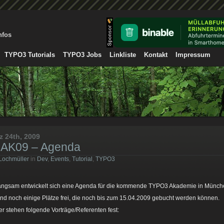
nfos
TYPO3 Tutorials
TYPO3 Jobs
Linkliste
Kontakt
Impressum
z 24th, 2009
AK09 – Agenda
Lochmüller
in
Dev
,
Events
,
Tutorial
,
TYPO3
angsam entwickelt sich eine Agenda für die kommende TYPO3 Akademie in Münch
ind noch einige Plätze frei, die noch bis zum 15.04.2009 gebucht werden können.
er stehen folgende Vorträge/Referenten fest: