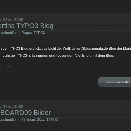
z 23rd, 2009
rtins TYPO3 Blog
Lochmüller
in
Pages
,
TYPO3
neuer TYPO3 Blog erblickt das Licht der Welt. Unter t3blog.mupitu.de Blog der Mart
 nützliche TYPO3-Erfahrungen und -Lösungen. Viel Erfolg mit dem Blog.
erlesen...
Kein Kommentar
z 23rd, 2009
BOARD09 Bilder
Lochmüller
in
T3 Board 20xx
,
TYPO3