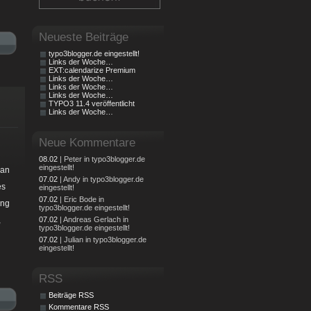
Neueste Beiträge
typo3blogger.de eingestellt!
Links der Woche…
EXT:calendarize Premium
Links der Woche…
Links der Woche…
Links der Woche…
TYPO3 11.4 veröffentlicht
Links der Woche…
Neue Kommentare
08.02
| Peter in typo3blogger.de
eingestellt!
man
07.02
| Andy in typo3blogger.de
es
eingestellt!
07.02
| Eric Bode in
ing
typo3blogger.de eingestellt!
,
07.02
| Andreas Gerlach in
typo3blogger.de eingestellt!
07.02
| Julian in typo3blogger.de
eingestellt!
RSS
Beiträge RSS
Kommentare RSS