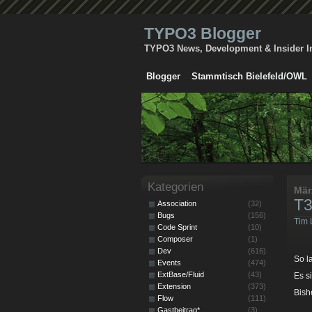
TYPO3 Blogger
TYPO3 News, Development & Insider I
Blogger
Stammtisch Bielefeld/OWL
Kategorien
Mär
T3
Association
(32)
Bugs
(156)
Tim 
Code Sprint
(10)
Composer
(1)
Dev
(616)
So l
Events
(474)
ExtBase/Fluid
(43)
Es s
Extension
(373)
Bish
Flow
(111)
Gastbeitrag*
(3)