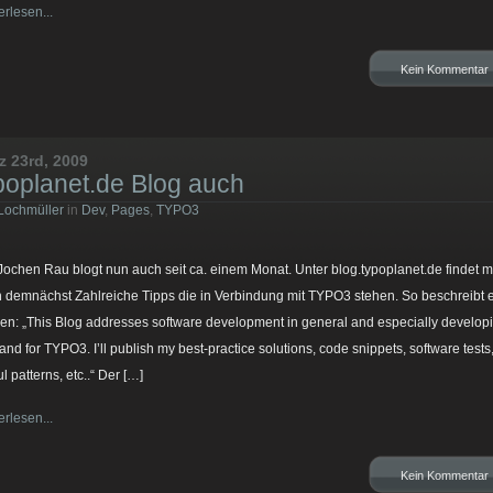
erlesen...
Kein Kommentar
z 23rd, 2009
poplanet.de Blog auch
Lochmüller
in
Dev
,
Pages
,
TYPO3
Jochen Rau blogt nun auch seit ca. einem Monat. Unter blog.typoplanet.de findet 
 demnächst Zahlreiche Tipps die in Verbindung mit TYPO3 stehen. So beschreibt 
en: „This Blog addresses software development in general and especially develop
 and for TYPO3. I’ll publish my best-practice solutions, code snippets, software tests
l patterns, etc..“ Der […]
erlesen...
Kein Kommentar