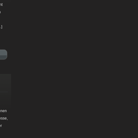
ht
m
…]
nnen
esse,
er