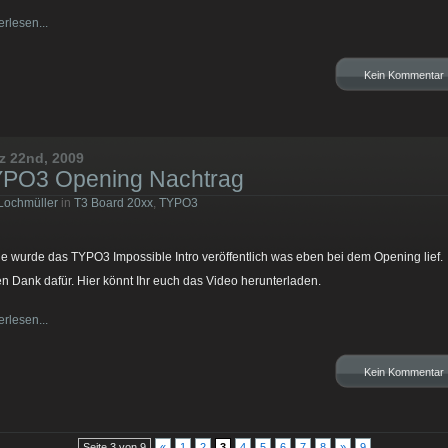
erlesen...
Kein Kommentar
z 22nd, 2009
PO3 Opening Nachtrag
Lochmüller
in
T3 Board 20xx
,
TYPO3
e wurde das TYPO3 Impossible Intro veröffentlich was eben bei dem Opening lief.
en Dank dafür. Hier könnt Ihr euch das Video herunterladen.
erlesen...
Kein Kommentar
Seite 3 von 9
«
1
2
3
4
5
6
7
8
»
9