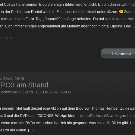
el Costas hat in seinem Blog die ersten Bilder veröffentlicht. Ich bin dieses Jahr nic
von der Partie, aber Daniel wird mit Foto-technisch bestimmt unterstützen.
Zude
 man auch den Flickr-Tag „t3board09“ im Auge behalten. Da hat sich in den letzten
en auch immer einiges angesammelt (im Moment aber noch nichts) Update: Das [
erlesen...
1 Kommentar
z 23rd, 2009
PO3 am Strand
Lochmüller
in
Events
,
T3 CON 20xx
,
TYPO3
r diesem Titel läuft derzeit eine Aktion auf dem Blog von Thomas Hempel. Zu gewi
 es 3 mal die DVDs der T3CON08. Witzige Idee… ich hoffe das stößt auf reges Inter
 wenn man die DVDs evtl. schon hat. Ich bin gespannt was es so für Bilder gibt. Hi
 es zu der Aktion. […]