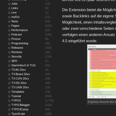
Jobs
(15)
Links
(3)
Die Extension bietet die Möglich
Live
(1)
sowie Backlinks auf die eigene 
myExt
(21)
Neos
(29)
Möglichkeit, einen Inhaltsvergl
Pages
(123)
oder zwei verschiedene Seiten 
Performance
(20)
verfolgen einen anderen Ansatz 
Podcast
(140)
Presse
(8)
4.5 eingeführt wurde.
Programming
(45)
Releases
(422)
Reviews
(30)
Security
(119)
SEO
(7)
Stammtisch & TUG
(20)
T3 AK 20xx
(6)
T3 Board 20xx
(60)
T3 CON 20xx
(69)
T3 DD 20xx
(68)
T3 UXW 20xx
(10)
Templates
(24)
Tutorial
(304)
TYPO3
(1.702)
Ergebnis Ansicht des 
TYPO3blogger
(152)
TYPO3Camp
(94)
TypoScript
(130)