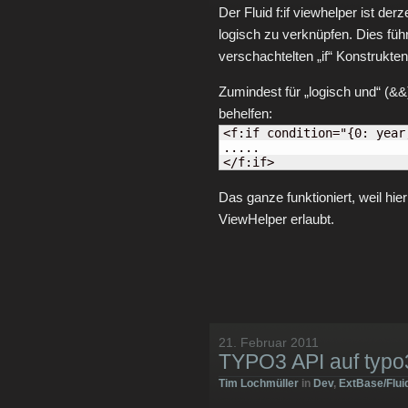
Der Fluid f:if viewhelper ist der
logisch zu verknüpfen. Dies führ
verschachtelten „if“ Konstrukten
Zumindest für „logisch und“ (&
behelfen:
<f:if condition="{0: year
.....

</f:if>
Das ganze funktioniert, weil hi
ViewHelper erlaubt.
21. Februar 2011
TYPO3 API auf typo
Tim Lochmüller
in
Dev
,
ExtBase/Flui