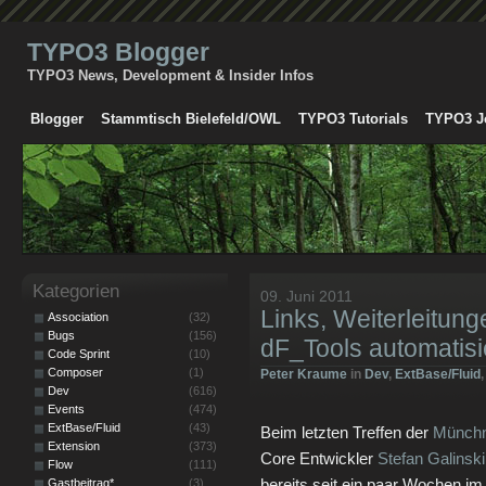
TYPO3 Blogger
TYPO3 News, Development & Insider Infos
Blogger
Stammtisch Bielefeld/OWL
TYPO3 Tutorials
TYPO3 J
Kategorien
09. Juni 2011
Links, Weiterleitun
Association
(32)
Bugs
(156)
dF_Tools automatisie
Code Sprint
(10)
Composer
(1)
Peter Kraume
in
Dev
,
ExtBase/Fluid
Dev
(616)
Events
(474)
ExtBase/Fluid
(43)
Beim letzten Treffen der
Münchn
Extension
(373)
Core Entwickler
Stefan Galinski
Flow
(111)
bereits seit ein paar Wochen i
Gastbeitrag*
(3)