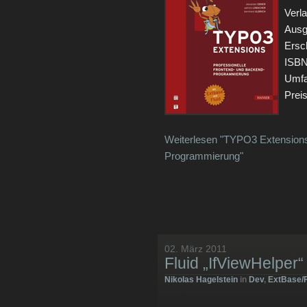
Verl
Ausg
Ersc
ISB
Umfa
Preis
Weiterlesen "TYPO3 Extensions
Programmierung"
02. März 2011
Fluid „IfViewHelper“
Nikolas Hagelstein
in
Dev
,
ExtBase/F