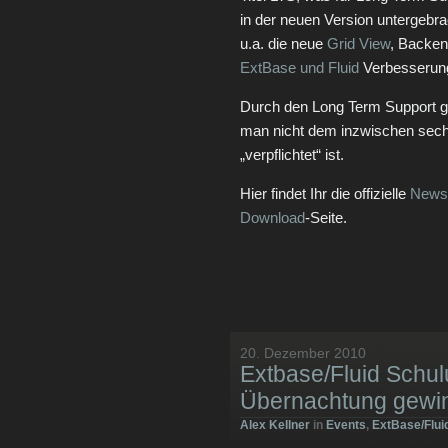
in der neuen Version untergebra
u.a. die neue
Grid View
, Backen
ExtBase und Fluid
Verbesserun
Durch den Long Term Support gi
man nicht dem inzwischen se
„verpflichtet“ ist.
Hier findet Ihr die offizielle
News
Download
-Seite.
20. Dezember 2010
Extbase/Fluid Schul
Übernachtung gewi
Alex Kellner
in
Events
,
ExtBase/Flui