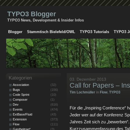
TYPO3 Blogger
TYPO3 News, Development & Insider Infos
Blogger
Stammtisch Bielefeld/OWL
TYPO3 Tutorials
TYPO3 J
Kategorien
03. Dezember 2013
Call for Papers – In
Association
(32)
Bugs
(156)
Tim Lochmüller
in
Flow
,
TYPO3
Code Sprint
(10)
Composer
(1)
Dev
(616)
Für die „Inspiring Conference“ 
Events
(474)
Jeder wer auf der Konferenz Sp
ExtBase/Fluid
(43)
Extension
(373)
Jahres Zeit sich zu „bewerben“
Flow
(111)
Kurzzusammenfassung des Talks
Gastbeitrag*
(3)