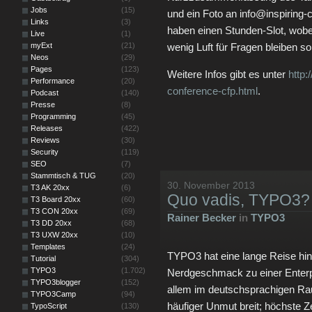
Jobs
(15)
und ein Foto an info@inspiring-
Links
(3)
haben einen Stunden-Slot, wobei
Live
(1)
myExt
(21)
wenig Luft für Fragen bleiben sol
Neos
(29)
Pages
(123)
Weitere Infos gibt es unter
http:
Performance
(20)
conference-cfp.html
.
Podcast
(140)
Presse
(8)
Programming
(45)
Releases
(422)
Reviews
(30)
Security
(119)
SEO
(7)
Stammtisch & TUG
(20)
30. November 2013
T3 AK 20xx
(6)
Quo vadis, TYPO3?
T3 Board 20xx
(60)
T3 CON 20xx
(69)
Rainer Becker
in
TYPO3
T3 DD 20xx
(68)
T3 UXW 20xx
(10)
Templates
(24)
TYPO3 hat eine lange Reise hi
Tutorial
(304)
TYPO3
(1.702)
Nerdgeschmack zu einer Enter
TYPO3blogger
(152)
allem im deutschsprachigen Rau
TYPO3Camp
(94)
häufiger Unmut breit; höchste Z
TypoScript
(130)