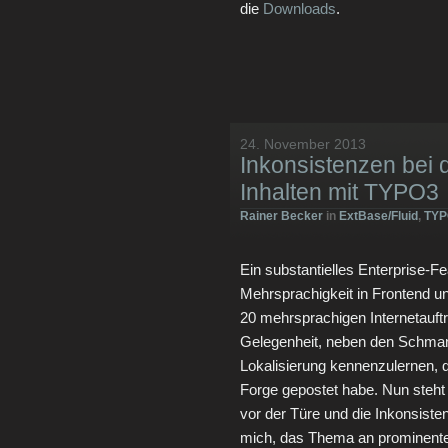
die
Downloads
.
24. November 2013
Inkonsistenzen bei 
Inhalten mit TYPO3
Rainer Becker
in
ExtBase/Fluid
,
TYP
Ein substantielles Enterprise-F
Mehrsprachigkeit in Frontend 
20 mehrsprachigen Internetauftri
Gelegenheit, neben den Schman
Lokalisierung kennenzulernen, d
Forge gepostet habe. Nun steh
vor der Türe und die Inkonsist
mich, das Thema an prominentere